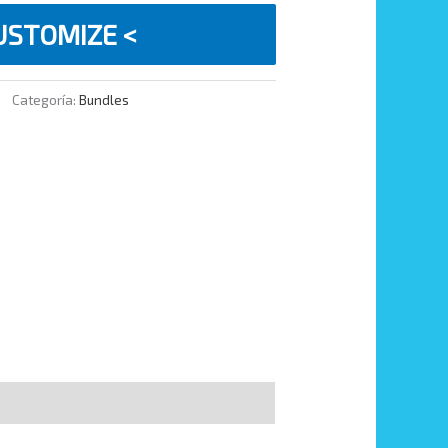
174,90 €.
USTOMIZE <
Categoría:
Bundles