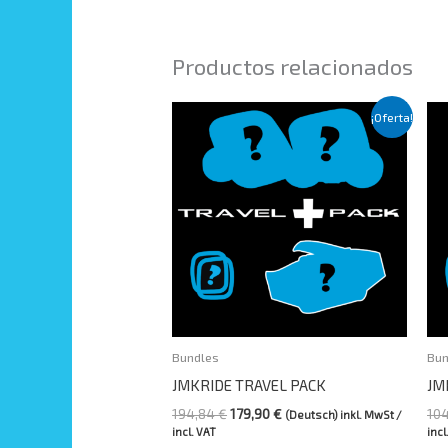
Productos relacionados
El
El
¡Oferta!
precio
precio
original
actual
era:
es:
194,84 €.
179,90 €.
Bundles
Bun
JMKRIDE TRAVEL PACK
JM
194,84
€
179,90
€
10
(Deutsch) inkl. MwSt /
incl. VAT
incl