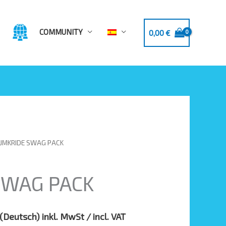
COMMUNITY
0,00
€
 JMKRIDE SWAG PACK
El
precio
SWAG PACK
actual
es:
(Deutsch) inkl. MwSt / incl. VAT