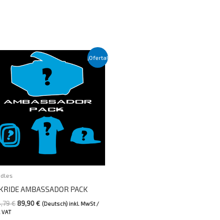
El
El
¡Oferta!
precio
precio
original
actual
era:
es:
104,79 €.
89,90 €.
dles
KRIDE AMBASSADOR PACK
4,79
€
89,90
€
(Deutsch) inkl. MwSt /
. VAT