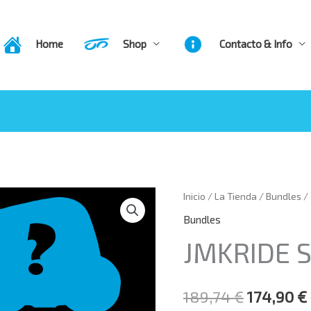
Home
Shop
Contacto & Info
Inicio
/
La Tienda
/
Bundles
/
El
Press
Bundles
precio
the
JMKRIDE 
original
Configure
era:
button
189,74
€
174,90
€