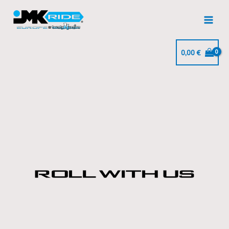
Ir
al
contenido
0,00
€