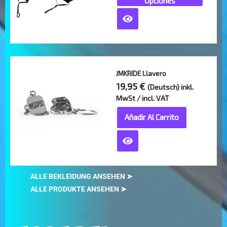
Opciones
Las
opciones
se
pueden
elegir
en
JMKRIDE Llavero
la
19,95
€
(Deutsch) inkl.
página
MwSt / incl. VAT
de
Añadir Al Carrito
producto
ALLE BEKLEIDUNG ANSEHEN
➤
ALLE PRODUKTE ANSEHEN
➤