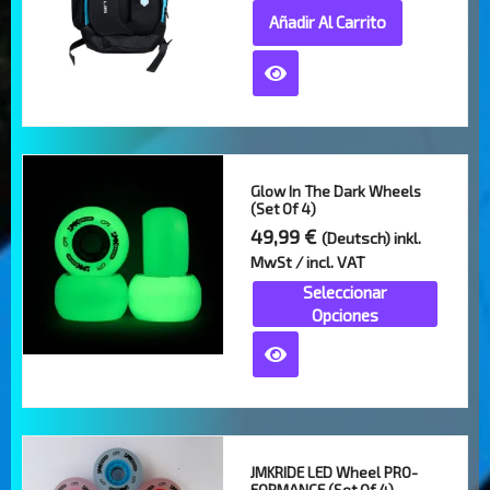
Añadir Al Carrito
producto
Glow In The Dark Wheels
(Set Of 4)
49,99
€
(Deutsch) inkl.
MwSt / incl. VAT
Seleccionar
Opciones
JMKRIDE LED Wheel PRO-
FORMANCE (Set Of 4)