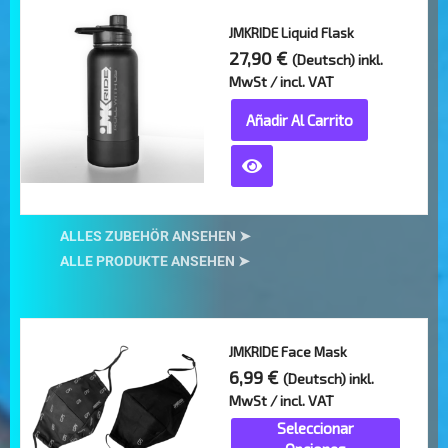
en
JMKRIDE Liquid Flask
la
27,90
€
(Deutsch) inkl.
página
MwSt / incl. VAT
de
Añadir Al Carrito
producto
ALLES ZUBEHÖR ANSEHEN
➤
ALLE PRODUKTE ANSEHEN
➤
Este
JMKRIDE Face Mask
producto
6,99
€
(Deutsch) inkl.
tiene
MwSt / incl. VAT
múltiples
Seleccionar
variantes.