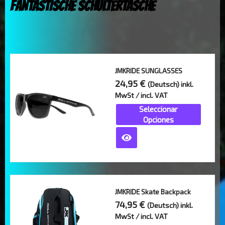
FANTASTISCHE SCHULTERTASCHE
Este
JMKRIDE SUNGLASSES
producto
24,95
€
(Deutsch) inkl.
tiene
MwSt / incl. VAT
múltiples
Seleccionar
variantes.
Opciones
Las
opciones
se
pueden
elegir
en
JMKRIDE Skate Backpack
la
74,95
€
(Deutsch) inkl.
página
MwSt / incl. VAT
de