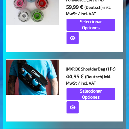
59,99
€
(Deutsch) inkl.
MwSt / incl. VAT
Seleccionar
Opciones
Este
JMKRIDE Shoulder Bag (1 Pc)
producto
44,95
€
(Deutsch) inkl.
tiene
MwSt / incl. VAT
múltiples
Seleccionar
variantes.
Opciones
Las
opciones
se
pueden
elegir