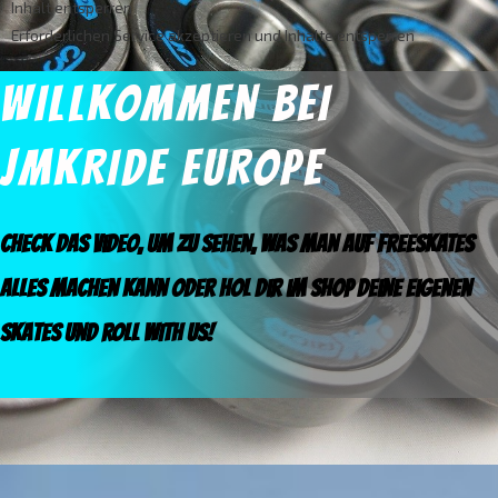
Inhalt entsperren
Erforderlichen Service akzeptieren und Inhalte entsperren
WILLKOMMEN BEI
JMKRIDE EUROPE
Check das Video, um zu sehen, was man auf FREESKATES
alles machen kann oder hol dir im Shop deine eigenen
Skates und ROLL WITH US!