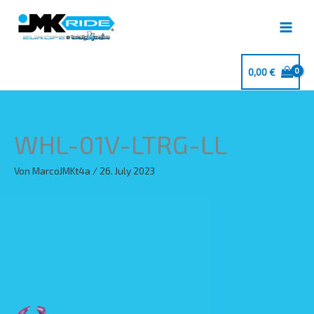
Zum
Inhalt
springen
0,00
€
WHL-01V-LTRG-LL
Von
MarcoJMKt4a
/
26. July 2023