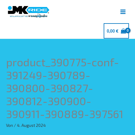
Zum
Inhalt
springen
0,00
€
product_390775-conf-
391249-390789-
390800-390827-
390812-390900-
390911-390889-397561
Von
/
4. August 2024