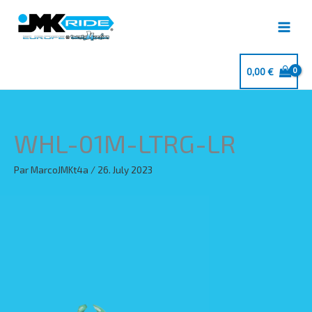
Aller
au
contenu
0,00
€
WHL-01M-LTRG-LR
Par
MarcoJMKt4a
/
26. July 2023