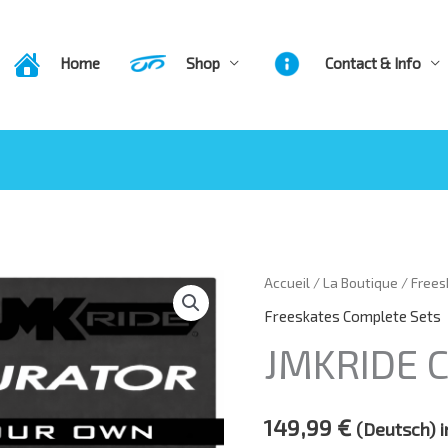
Home
Shop
Contact & Info
Accueil
/
La Boutique
/
Frees
Press
Freeskates Complete Sets
the
JMKRIDE 
Configure
button
149,99
€
(Deutsch) i