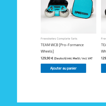
Freeskates Complete Sets
Fre
TEAM WCB [Pro-Formance
TE
Wheels]
Wh
129,90
€
12
(Deutsch) inkl. MwSt / incl. VAT
Ajouter au panier