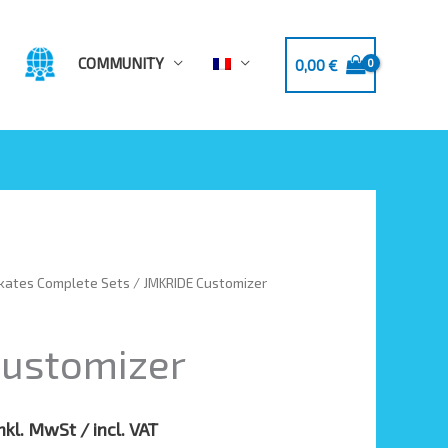
COMMUNITY
0,00
€
kates Complete Sets
/ JMKRIDE Customizer
Customizer
nkl. MwSt / incl. VAT