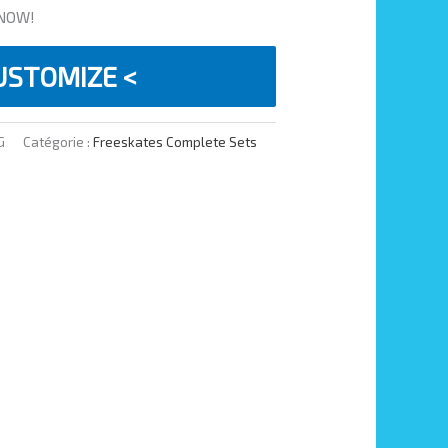
 NOW!
USTOMIZE <
G
Catégorie :
Freeskates Complete Sets