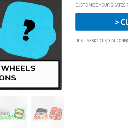
CUSTOMIZE YOUR SKATES
to
enter
> C
the
UGS :
JMKSKT-CUSTOM-CONFI
product
configurator
(next
element)