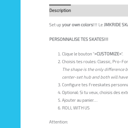
Description
Set up
your own colors
!!! Le
JMKRIDE SK
PERSONNALISE TES SKATES!!!
Clique le bouton “
>CUSTOMIZE<
“.
Choisis tes roules: Classic, Pro-
The shape is the only difference
center-set hub and both will have
Configure tes Freeskates personnal
Optional: Si tu veux, choisis des e
Ajouter au panier…
ROLL WITH US
Attention: